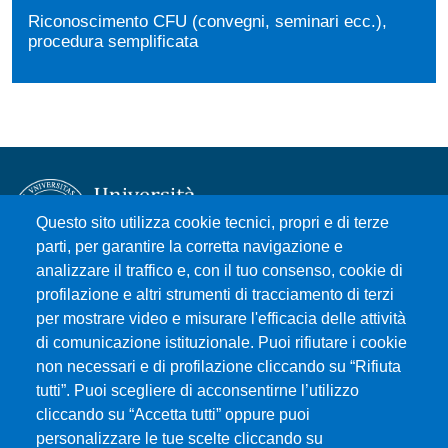
Riconoscimento CFU (convegni, seminari ecc.),
procedura semplificata
Questo sito utilizza cookie tecnici, propri e di terze
parti, per garantire la corretta navigazione e
analizzare il traffico e, con il tuo consenso, cookie di
Università degli Studi di Messina
profilazione e altri strumenti di tracciamento di terzi
Piazza Pugliatti, 1 - 98122 Messina
per mostrare video e misurare l'efficacia delle attività
Cod. Fiscale 80004070837
di comunicazione istituzionale. Puoi rifiutare i cookie
P.IVA 00724160833
non necessari e di profilazione cliccando su “Rifiuta
Centralino: 090 676 1
tutti”. Puoi scegliere di acconsentirne l’utilizzo
cliccando su “Accetta tutti” oppure puoi
MENÙ SOCIAL
personalizzare le tue scelte cliccando su